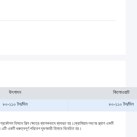
উৎপাদন
কিলোওয়াট
৮০-১১০ টন/দিন
৮০-১১০ টন/দিন
 প্রকৌশল হিসাবে শিল্প ক্ষেত্রে ব্যাপকভাবে ব্যবহৃত হয়।ক্রোমিয়াম লবণের স্ল্যাগ একটি
 এবং এটি একটি গুরুত্বপূর্ণ পরিবেশ দূষণকারী হিসাবে বিবেচিত হয়।