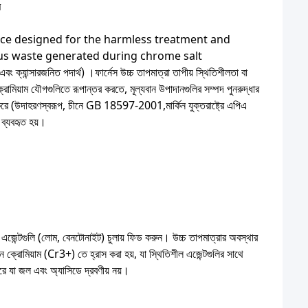
ম
vice designed for the harmless treatment and
ous waste generated during chrome salt
রজনিত পদার্থ) ।ফার্নেস উচ্চ তাপমাত্রা তাপীয় স্থিতিশীলতা বা
ট ক্রোমিয়াম যৌগগুলিতে রূপান্তর করতে, মূল্যবান উপাদানগুলির সম্পদ পুনরুদ্ধার
রণ করে (উদাহরণস্বরূপ, চীনে GB 18597-2001,মার্কিন যুক্তরাষ্ট্রে এপিএ
 ব্যবহৃত হয়।
এজেন্টগুলি (লোম, বেনটোনাইট) চুলায় ফিড করুন। উচ্চ তাপমাত্রার অবস্থার
্রোমিয়াম (Cr3+) তে হ্রাস করা হয়, যা স্থিতিশীল এজেন্টগুলির সাথে
ে যা জল এবং অ্যাসিডে দ্রবণীয় নয়।