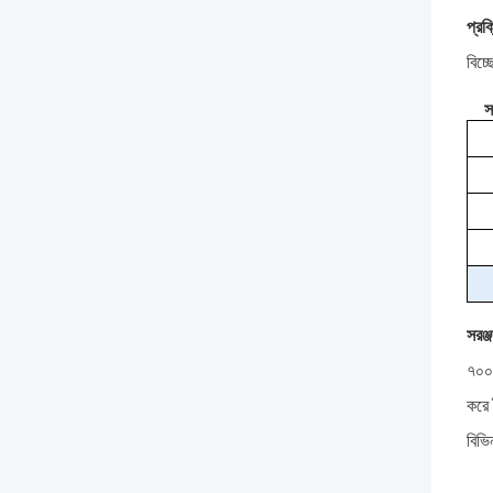
প্রক
বিচ্
স
সরঞ্
৭০০০
করে 
বিভি