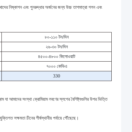
ম খাদের নিষ্কাশন এবং পুনরুদ্ধার অর্জনের জন্য উচ্চ তাপমাত্রা গলন এবং
৮০-১১০ টন/দিন
২৬-৩০ টন/দিন
৪৫০০-৪৮০০ কিলোওয়াট
৭০০০ কেভিএ
330
াম যা আমাদের সংস্থা ক্রোমিয়াম লবণের স্লগের বৈশিষ্ট্যগুলির উপর ভিত্তি
্রযুক্তিগত সক্ষমতা চীনের শীর্ষস্থানীয় পর্যায়ে পৌঁছেছে।