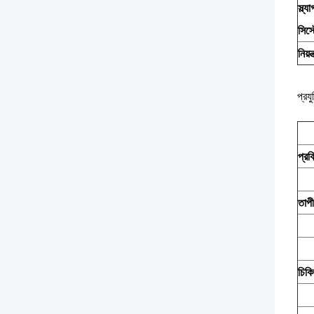
স্ল্য
সিস্
নিয়ন
প্রয
প্রক
তাপী
চিকি