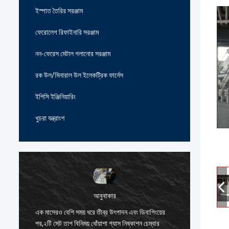
ইস্পাত তৈরির সরঞ্জাম
ফেরোলেগ রিফাইনারি সরঞ্জাম
নন-ফেরেস মেটাল গলানোর সরঞ্জাম
রক উল/মিনারাল উল ইলেকট্রিক ফার্নেস
ইপিসি ইঞ্জিনিয়ারিং
খুচরা যন্ত্রাংশ
আবুবাকার
এক মাসেরও বেশি সময় ধরে তীব্র উৎপাদন এবং ডিবাগিংয়ের
দক্ষিণ কোর
পর,২টি সেট তাপ বিনিময় ধোঁয়াশা গ্যাস নিষ্কাশন চেম্বার
ম্যানুফ্য