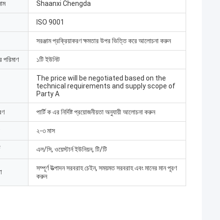
নাম
Shaanxi Chengda
ISO 9001
সরঞ্জাম প্রক্রিয়াকরণ ক্ষমতার উপর ভিত্তি করে আলোচনা করুন
ার পরিমাণ
১টি ইউনিট
The price will be negotiated based on the
technical requirements and supply scope of
Party A
রণ
পার্টি ক এর নির্দিষ্ট প্রয়োজনীয়তা অনুযায়ী আলোচনা করুন
২-৩ মাস
এল/সি, ওয়েস্টার্ন ইউনিয়ন, টি/টি
সম্পূর্ণ উত্পাদন সরবরাহ চেইন, সময়মত সরবরাহ এবং মানের মান পূরণ
া
করুন
েদ বাট
 কোং লিমিটেড ইলেকট্রিক
 শ্রমিকরা সাবধানে চেংডা