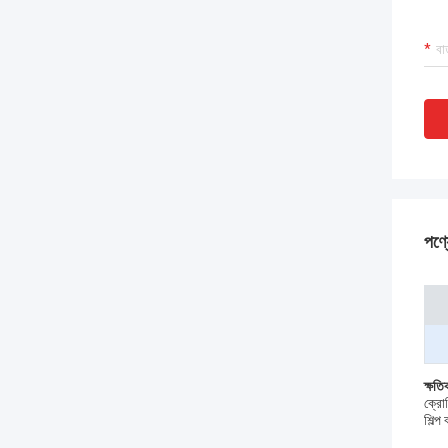
পণ্য
ক্ষত
ক্রোম
শিল্প