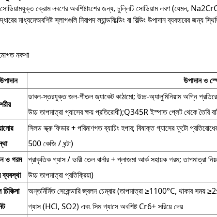
 সোডিয়ামযুক্ত ক্রোম লবণের অবশিষ্টাংশের জন্য, চুল্লিটি সোডিয়াম লবণ (যেমন, 
ুদ্ধারের মাধ্যমেঅবশিষ্ট স্লাগগুলি নিরাপদ ল্যান্ডফিল্ডিং বা বিল্ডিং উপাদান ব্যবহারের জন্য স্থ
ামোগত নকশা
উপাদান
উপাদান ও স্
ডাবল-স্তরযুক্ত জল-শীতল জ্যাকেট কাঠামো; উচ্চ-অ্যালুমিনিয়াম অগ্নি প্রতিরো
 শরীর
উচ্চ তাপমাত্রা গ্যাসের ক্ষয় প্রতিরোধী);Q345R ইস্পাত প্লেট থেকে তৈরি
়ানোর
সিলড স্ক্রু ফিডার + পরিমাণগত ব্যাচিং হপার; বিষাক্ত গ্যাসের ফুটো প্রতিরোধ
স্থা
500 কেজি / ঘন্টা)
লন ও গরম
প্রাকৃতিক গ্যাস / ভারী তেল বার্নার + প্লাজমা আর্ক সহায়ক গরম; তাপমাত্রা নিয
 ব্যবস্থা
উচ্চ তাপমাত্রা প্রতিক্রিয়া)
 চিকিত্সা
অন্তর্নির্মিত সেকেন্ডারি জ্বলন চেম্বার (তাপমাত্রা ≥1100°C, থাকার সময় ≥2s)
িট
গ্যাস (HCl, SO2) এবং সিম গ্যাসে অবশিষ্ট Cr6+ সরিয়ে দেয়