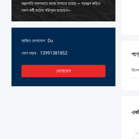
যন্ত্রপাতি সফলভাবে কাজে লাগানো হয়েছে ~ প্রকল্পে জড়িত
মূল্যবান 
সকল কর্মী কঠোর পরিশ্রম করেছেন~
উত্পাদন 
পারস্পরিক
আশা করছ
ব্যক্তি যোগাযোগ :
Du
ফোন নম্বর :
13991381852
পণ্
বিশে
যোগাযোগ
একটি