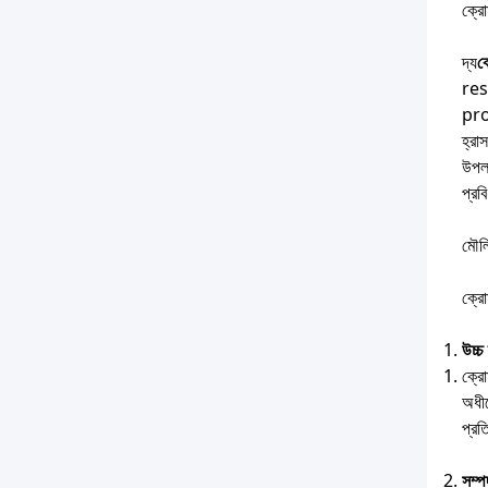
ক্রো
দ্য
ক্
res
pro
হ্রা
উপলব
প্রব
মৌল
ক্রো
উচ্চ
ক্রো
অধীন
প্রত
সম্প