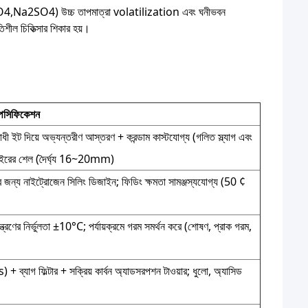
Na2CrO4,Na2SO4) উচ্চ তাপমাত্রা volatilization এবং ঘনীভবন
িতিশীল চিকিত্সার শিকার হয়।
পেসিফিকেশন
ধী ইট দিয়ে অভ্যন্তরীণ আস্তরণ + করন্ডাম কাস্টযোগ্য (গলিত স্ল্যাগ এবং
 বাইরের শেল (দৈর্ঘ্য 16~20mm)
ের জন্য নাইট্রোজেন সিলিং ডিজাইন; ফিডিং ক্ষমতা সামঞ্জস্যযোগ্য (50 ¢
়ন্ত্রণের নির্ভুলতা ±10°C; পর্যায়ক্রমে গরম সমর্থন করে (শোষণ, প্রাক গরম,
 + ব্যাগ ফিল্টার + সক্রিয় কার্বন অ্যাডসরপশন টাওয়ার; ধুলো, অ্যাসিড