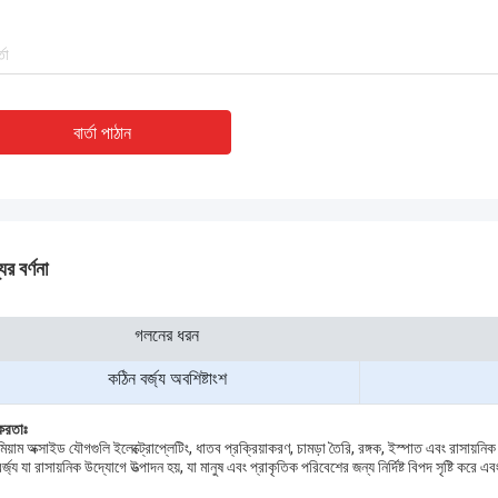
বার্তা পাঠান
ের বর্ণনা
গলনের ধরন
কঠিন বর্জ্য অবশিষ্টাংশ
িকরতাঃ
িয়াম অক্সাইড যৌগগুলি ইলেক্ট্রোপ্লেটিং, ধাতব প্রক্রিয়াকরণ, চামড়া তৈরি, রঙ্গক, ইস্পাত এবং রাসায়নিক
 বর্জ্য যা রাসায়নিক উদ্যোগে উত্পাদন হয়, যা মানুষ এবং প্রাকৃতিক পরিবেশের জন্য নির্দিষ্ট বিপদ সৃষ্টি করে