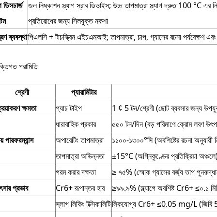
াগ ডিসচার্জ
জল নিষ্কাশন স্ল্যাগ স্রাব ডিভাইস; উচ্চ তাপমাত্রা স্ল্যাগ দ্রুত 100 °C এর ন
টেম
প্রতিরোধের জন্য সিলযুক্ত নকশা
্ত্রণ ব্যবস্থা
পিএলসি + টাচস্ক্রিন এইচএমআই; তাপমাত্রা, চাপ, গ্যাসের রচনা পর্যবেক্ষণ এবং 
ুক্তিগত পরামিতি
শ্রেণী
প্যারামিটার
্রিয়াকরণ ক্ষমতা
প্যাচ টাইপ
1 ¢ 5 টন/শ্রেণী (ছোট ব্যবসার জন্য উপযু
ধারাবাহিক প্রকার
৫৫০ টন/দিন (বড় পরিমাণে ক্রোম লবণ উৎপ
য় পারফরম্যান্স
অপারেটিং তাপমাত্রা
১১০০-১৩০০°সি (অবশিষ্টের রচনা অনুযায়ী নিয
তাপমাত্রা অভিন্নতা
±15°C (অগ্নিকুণ্ডের প্রতিক্রিয়া অঞ্চলে
গরম করার দক্ষতা
≥ ৭৫% (স্মোক গ্যাসের বর্জ্য তাপ পুনরুদ্ধা
ৎসার প্রভাব
Cr6+ রূপান্তর হার
≥৯৯.৯% (স্ল্যাগে অবশিষ্ট Cr6+ ≤০.১ মিলি
স্লাগ লিকিং টক্সিকালিটি
লিকযোগ্য Cr6+ ≤0.05 mg/L (জিবি 