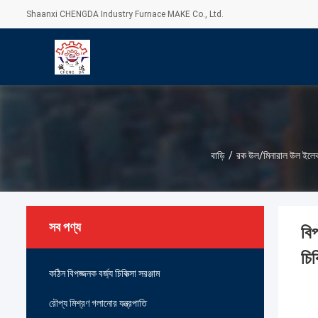
Shaanxi CHENGDA Industry Furnace MAKE Co., Ltd.
বাড়ি
/
রক উল/মিনারাল উল ইলেকট
সব পণ্য
বিপ
চিক
কঠিন বিপজ্জনক বর্জ্য চিকিত্সা সরঞ্জাম
রৌপ্য মিশ্রণ গলানোর যন্ত্রপাতি