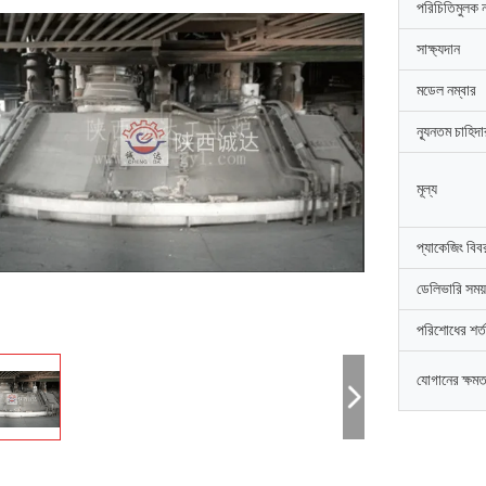
পরিচিতিমুলক 
সাক্ষ্যদান
মডেল নম্বার
ন্যূনতম চাহিদ
মূল্য
প্যাকেজিং বিব
ডেলিভারি সময়
পরিশোধের শর্ত
যোগানের ক্ষমত
জি-হোয়ান
সৈয়দ রশিদ আহম
িয়ার শানসি চেংদা ইন্ডাস্ট্রিয়াল ফার্নেস
শানসি চেংদা ইন্ডাস্ট্রিয়াল ফার্নেস
াকচারিং কোম্পানিকে অভিনন্দন।উত্তর চুংচং কাউন্টি
আর্ক ফার্নেস কমিশন সম্পন্ন করেছে,