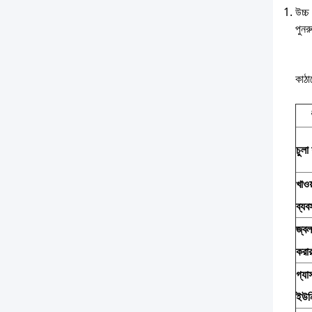
উচ্চ
পুনর
কাঠ
চুলা
খাওয
ব্যব
জ্ব
করার
গ্যাস
ইউন