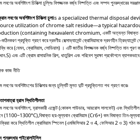
ম লবণের অবশিষ্টাংশ চিকিত্সা চুল্লিঃ বিপজ্জনক বর্জ্য নিষ্পত্তি এবং সম্পদ পুনরুদ্ধারের সরঞ্জা
রোম লবণের অবশিষ্টাংশ চিকিত্সা চুলা
is a specialized thermal disposal de
ource utilization of chrome salt residue—a typical hazard
duction (containing hexavalent chromium, একটি অত্যন্ত বিষাক্ত এবং ক্যান্সা
স-কঠিনকরণ প্রযুক্তি গ্রহণ করে দ্রবণীয় হেক্সাভ্যালেন্ট ক্রোমিয়ামকে দ্রবণহীন ত্রিভ্যালেন্
্ধি করে (যেমন, ক্রোমিয়াম, সোডিয়াম) । এটি জাতীয় বিপজ্জনক বর্জ্য নিষ্পত্তি মান পূ
িধান.S) এবং এটি ক্রোম রাসায়নিক শিল্প, ধাতুশিল্প এবং পরিবেশ সুরক্ষা প্রকৌশলে ব্যাপকভাবে
িক কাজ নীতি
ম লবণের অবশিষ্টাংশের চিকিত্সার জন্য চুল্লিটি মূলত দুটি প্রযুক্তিগত পথ গ্রহণ করেঃ
 তাপমাত্রা হ্রাস স্থিতিশীলতা
ম লবণের অবশিষ্টাংশ, হ্রাসকারী এজেন্ট (কোকস পাউডার, আয়রোস সালফেট) এবং স্থিতিশীল 
ে (1100~1300°C),বিষাক্ত ছয়-মূল্যবান ক্রোমিয়াম (Cr6+) কম বিষাক্ত তিন-মূল্যবান ক
িক্রিয়া করে স্থিতিশীল ক্রোমিয়াম স্পিনেল (এমজিসিআর 2 ও 4, ফেসিআর 2 ও 3) গঠন কর
দ পুনরুদ্ধার পাইরোলাইসিস