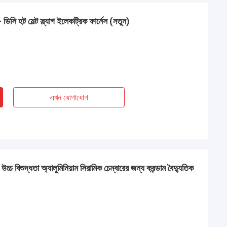
 সরঞ্জাম শিখতে এবং
র জনগণের মধ্যে গভীর
িসি হট মেল্ট স্ল্যাগ ইলেকট্রিক ফার্নেস (নতুন)
ছে।.
এখন যোগাযোগ
্চ বিশুদ্ধতা অ্যালুমিনিয়াম সিরামিক চেম্বারের জন্য করন্ডাম বৈদ্যুতিক
ষমতা
: