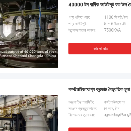
40000 টন বার্ষিক আউটপুট রক উল বৈদ
পণ্য শক্তি খরচ:
1100 ডিগ্রী/টন
পণ্য আউটপুট:
5 ~ 6 টন/ঘণ্টা
ট্রান্সফরমারের আকার:
7500KVA
ভালো দাম
কাস্টমাইজযোগ্য করন্ডাম বৈদ্যুতিক চুলা
যন্ত্রপাতির পরামিতি:
কাস্টমাইজযোগ্য
সরঞ্জাম প্রস্তুতকারক:
শি আন, চীন
বিশেষভাবে তুলে ধরা:
করন্ডাম বৈদ্যুতিক চুল