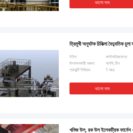
ভালো দাম
ত্রিমুখী অনুঘটক চিকিত্সা বৈদ্যুতিক চুলা 
টাইপ:
কাস্টমাইজযোগ্য
উৎপাদনকারী অঞ্চল:
শানসি, চীন
গ্যারান্টি পিরিয়ড:
1 বছর
ভালো দাম
খনিজ উল, রক উল ইলেকট্রিক ফার্নেস - 