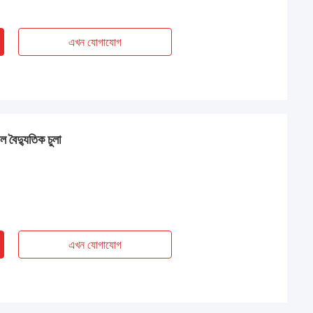
এখন যোগাযোগ
ল বৈদ্যুতিক চুলা
এখন যোগাযোগ
েদ বাট
 কোং লিমিটেড ইলেকট্রিক
 শ্রমিকরা সাবধানে চেংডা