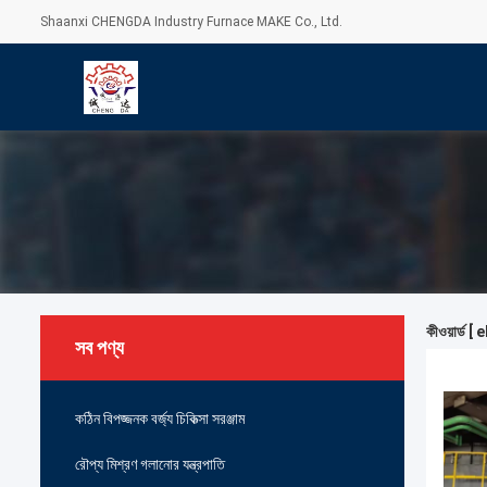
Shaanxi CHENGDA Industry Furnace MAKE Co., Ltd.
কীওয়ার্ড 
সব পণ্য
কঠিন বিপজ্জনক বর্জ্য চিকিত্সা সরঞ্জাম
রৌপ্য মিশ্রণ গলানোর যন্ত্রপাতি