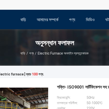
বাড়ি
আমাদের সম্পর্কে
পণ্য
ভিডিও
ঘট
অনুসন্ধান ফলাফল
বাড়ি
/
পণ্য
/
Electric Furnace অনলাইন প্রস্তুতকারক
[ electric furnace ] ম্যাচ
100
পণ্য.
শক্তি- ISO9001 সার্টিফিকেশন সহ রক
ফ্রিকোয়েন্সি:
50Hz
তাপমাত্রা পরিসীমা:
50-1000℃
ভোল্টেজ:
220V