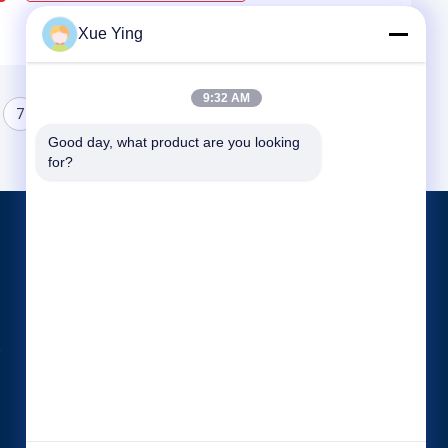
Xue Ying
9:32 AM
7
8
Good day, what product are you looking 
for?
পণ্য
কঠিন বিপজ্জনক বর্জ্য চিকিত্সা সরঞ্জাম
রৌপ্য মিশ্রণ গলানোর যন্ত্রপাতি
ইস্পাত তৈরির সরঞ্জাম
সব ধরনের