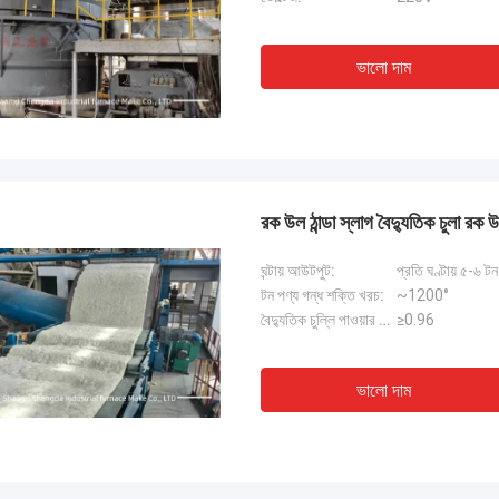
ভালো দাম
রক উল ঠান্ডা স্লাগ বৈদ্যুতিক চুলা রক উ
ঘন্টায় আউটপুট:
প্রতি ঘণ্টায় ৫-৬ টন
টন পণ্য গন্ধ শক্তি খরচ:
~1200°
বৈদ্যুতিক চুল্লি পাওয়ার ফ্যাক্টর COSØ:
≥0.96
ভালো দাম
জি-হোয়ান
সৈয়দ রশিদ আহম
িয়ার শানসি চেংদা ইন্ডাস্ট্রিয়াল ফার্নেস
শানসি চেংদা ইন্ডাস্ট্রিয়াল ফার্নেস
াকচারিং কোম্পানিকে অভিনন্দন।উত্তর চুংচং কাউন্টি
আর্ক ফার্নেস কমিশন সম্পন্ন করেছে,