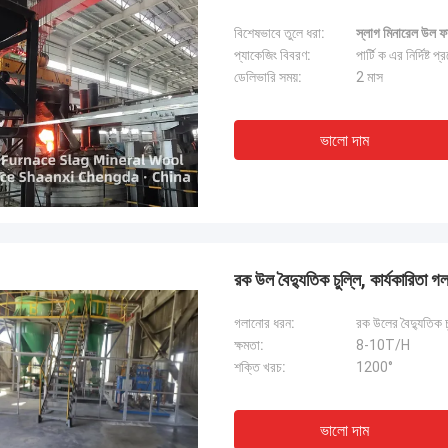
বিশেষভাবে তুলে ধরা:
স্লাগ মিনারেল উল ফা
প্যাকেজিং বিবরণ:
পার্টি ক এর নির্দিষ্ট
ডেলিভারি সময়:
2 মাস
ভালো দাম
রক উল বৈদ্যুতিক চুল্লি, কার্যকারিতা 
গলানোর ধরন:
রক উলের বৈদ্যুতিক চ
ক্ষমতা:
8-10T/H
শক্তি খরচ:
1200°
ভালো দাম