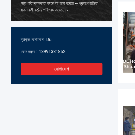
যন্ত্রপাতি সফলভাবে কাজে লাগানো হয়েছে ~ প্রকল্পে জড়িত
মূল্যবান 
সকল কর্মী কঠোর পরিশ্রম করেছেন~
উত্পাদন 
পারস্পরিক
আশা করছ
ব্যক্তি যোগাযোগ :
Du
ফোন নম্বর :
13991381852
যোগাযোগ