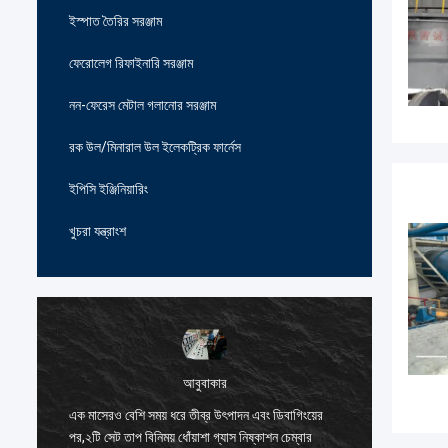
ইস্পাত তৈরির সরঞ্জাম
ফেরোলেগ রিফাইনারি সরঞ্জাম
নন-ফেরেস মেটাল গলানোর সরঞ্জাম
রক উল/মিনারাল উল ইলেকট্রিক ফার্নেস
ইপিসি ইঞ্জিনিয়ারিং
খুচরা যন্ত্রাংশ
আবুবাকার
এক মাসেরও বেশি সময় ধরে তীব্র উৎপাদন এবং ডিবাগিংয়ের
দক্ষিণ কোর
পর,২টি সেট তাপ বিনিময় ধোঁয়াশা গ্যাস নিষ্কাশন চেম্বার
ম্যানুফ্য