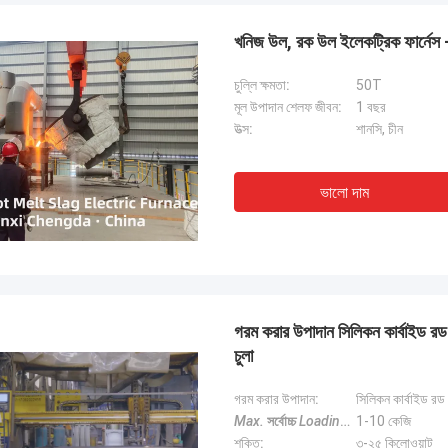
ধাতু গলানোর চুল্লি সরঞ্জাম ইনস্টলেশন এবং সাবধানে
ইঞ্জিনিয়ারদের সাথে সহযোগিতা করে
এবং কঠোর কমিশনিং, ভবিষ্যতে আরও অনেক ক্ষেত্রে
পরিচালনা করতে,চীন ও পাকিস্তানে
খনিজ উল, রক উল ইলেকট্রিক ফার্নেস - ড
 উপকারী জয়-জয় সহযোগিতার লক্ষ্যে এগিয়ে যাওয়ার
বন্ধুত্ব ও চমৎকার সহযোগিতা রয়ে
ি!
চুল্লি ক্ষমতা:
50T
মূল উপাদান শেলফ জীবন:
1 বছর
উত্স:
শানসি, চীন
ভালো দাম
গরম করার উপাদান সিলিকন কার্বাইড রড উচ
চুলা
গরম করার উপাদান:
সিলিকন কার্বাইড রড
Max.
সর্বোচ্চ
Loading Capacity
1-10 কেজি
বোঝাই ক্
শক্তি:
৩-২৫ কিলোওয়াট