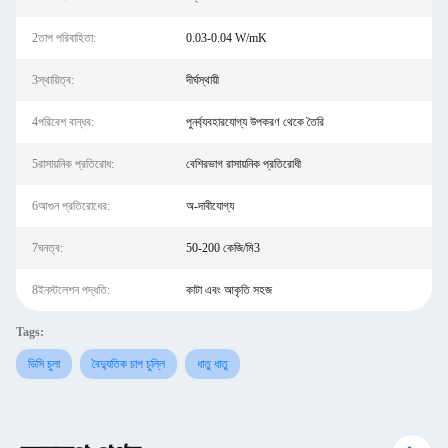
2তাপ পরিবাহিতা:
0.03-0.04 W/mK
3স্থায়িত্ব:
দীর্ঘস্থায়ী
4পরিবেশ বান্ধব:
পুনর্ব্যবহারযোগ্য উপকরণ থেকে তৈরি
5রাসায়নিক প্রতিরোধ:
বেশিরভাগ রাসায়নিক প্রতিরোধী
6আগুন প্রতিরোধের:
অ-দাবীযোগ্য
7ঘনত্ব:
50-200 কেজি/মি3
8ইনস্টলেশন পদ্ধতি:
কাটা এবং আকৃতি সহজ
Tags:
ডিসি চুলা
বৈদ্যুতিক চাপ চুল্লি
ধাতু ধাতু