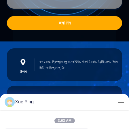
জমা দিন
রুম ১২০১, গ্রিনল্যান্ড ব্লু ওশেন বিল্ডিং, ঝানবা ই রোড, ইয়ান্টা জেলা, সিয়ান
সিটি, শানসি প্রদেশ, চীন
ঠিকানা
Xue Ying
sxcd-gyl@163.com
E-mail
3:03 AM