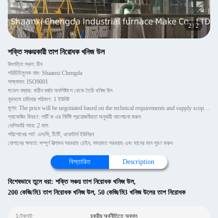
2
/
2
শক্তি সঞ্চয়কারী তাপ নিরোধক খনিজ উল
উৎপত্তি স্থল: চীন
পরিচিতিমুলক নাম: Shaanxi Chengda
সাক্ষ্যদান: ISO9001
মডেল নম্বার: কঠিন বর্জ্য অবশিষ্টাংশ থেকে তৈরি খনিজ উল
ন্যূনতম চাহিদার পরিমাণ: 1 ইউনিট
মূল্য: The price will be negotiated based on the technical requirements and supply scope of Party A
প্যাকেজিং বিবরণ: পার্টি ক এর নির্দিষ্ট প্রয়োজনীয়তা অনুযায়ী আলোচনা করুন
ডেলিভারি সময়: 2 মাস
পরিশোধের শর্ত: এল/সি, টি/টি, ওয়েস্টার্ন ইউনিয়ন
যোগানের ক্ষমতা: সম্পূর্ণ উত্পাদন সরবরাহ চেইন, সময়মত সরবরাহ এবং মানের মান পূরণ করুন
বিস্তারিত
Description
বিশেষভাবে তুলে ধরা:
শক্তি সঞ্চয় তাপ নিরোধক খনিজ উল
,
200 কেজি/মি3 তাপ নিরোধক খনিজ উল
,
50 কেজি/মি3 খনিজ উলের তাপ নিরোধক
1টেকসই:
চক্রীয় অর্থনীতিতে অবদান