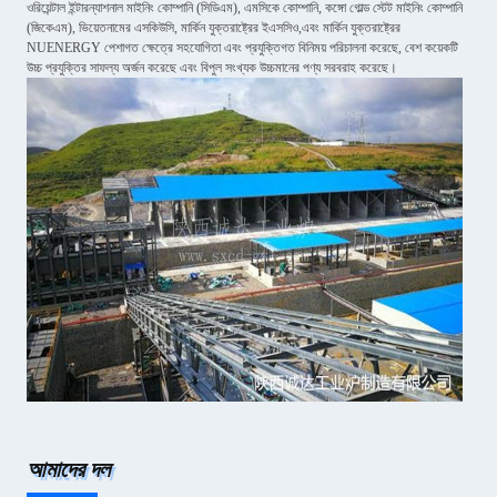
ওরিয়েন্টাল ইন্টারন্যাশনাল মাইনিং কোম্পানি (সিডিএম), এমসিকে কোম্পানি, কঙ্গো গোল্ড স্টেট মাইনিং কোম্পানি
(জিকেএম), ভিয়েতনামের এসকিউসি, মার্কিন যুক্তরাষ্ট্রের ইএসসিও,এবং মার্কিন যুক্তরাষ্ট্রের
NUENERGY পেশাগত ক্ষেত্রে সহযোগিতা এবং প্রযুক্তিগত বিনিময় পরিচালনা করেছে, বেশ কয়েকটি
উচ্চ প্রযুক্তির সাফল্য অর্জন করেছে এবং বিপুল সংখ্যক উচ্চমানের পণ্য সরবরাহ করেছে।
আমাদের দল