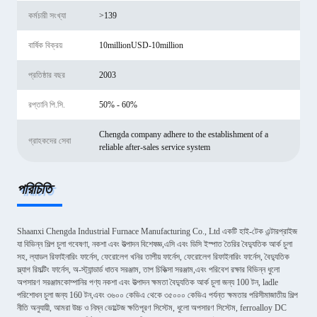
কর্মচারী সংখ্যা
>139
বার্ষিক বিক্রয়
10millionUSD-10million
প্রতিষ্ঠার বছর
2003
রপ্তানি পি.সি.
50% - 60%
Chengda company adhere to the establishment of a
গ্রাহকদের সেবা
reliable after-sales service system
পরিচিতি
Shaanxi Chengda Industrial Furnace Manufacturing Co., Ltd একটি হাই-টেক এন্টারপ্রাইজ
যা বিভিন্ন শিল্প চুলা গবেষণা, নকশা এবং উত্পাদন বিশেষজ্ঞ,এসি এবং ডিসি ইস্পাত তৈরির বৈদ্যুতিক আর্ক চুলা
সহ, ল্যাডল রিফাইনারিং ফার্নেস, ফেরোলেগ খনির তাপীয় ফার্নেস, ফেরোলেগ রিফাইনারিং ফার্নেস, বৈদ্যুতিক
স্ল্যাগ রিমল্টিং ফার্নেস, অ-স্ট্যান্ডার্ড ধাতব সরঞ্জাম, তাপ চিকিত্সা সরঞ্জাম,এবং পরিবেশ রক্ষার বিভিন্ন ধুলো
অপসারণ সরঞ্জামকোম্পানির পণ্য নকশা এবং উত্পাদন ক্ষমতা বৈদ্যুতিক আর্ক চুলা জন্য 100 টন, ladle
পরিশোধন চুলা জন্য 160 টন,এবং ৩৬০০ কেভিএ থেকে ৩৫০০০ কেভিএ পর্যন্ত ক্ষমতার পরিসীমাজাতীয় শিল্প
নীতি অনুযায়ী, আমরা উচ্চ ও নিম্ন ভোল্টেজ ক্ষতিপূরণ সিস্টেম, ধুলো অপসারণ সিস্টেম, ferroalloy DC