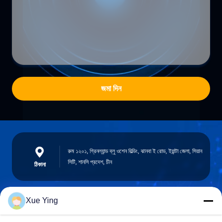
জমা দিন
রুম ১২০১, গ্রিনল্যান্ড ব্লু ওশেন বিল্ডিং, ঝানবা ই রোড, ইয়ান্টা জেলা, সিয়ান
সিটি, শানসি প্রদেশ, চীন
ঠিকানা
Xue Ying
sxcd-gyl@163.com
E-mail