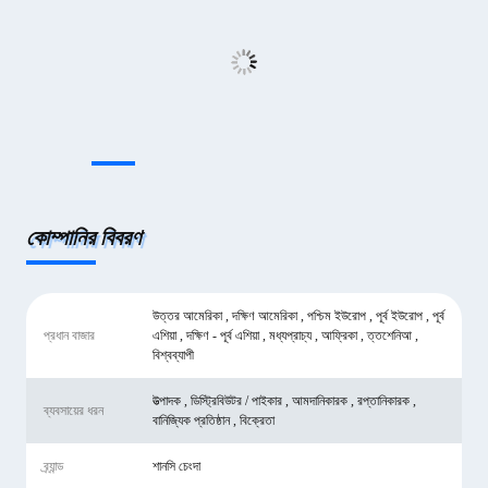
কোম্পানির বিবরণ
উত্তর আমেরিকা , দক্ষিণ আমেরিকা , পশ্চিম ইউরোপ , পূর্ব ইউরোপ , পূর্ব
প্রধান বাজার
এশিয়া , দক্ষিণ - পূর্ব এশিয়া , মধ্যপ্রাচ্য , আফ্রিকা , ত্তশেনিআ ,
বিশ্বব্যাপী
উত্পাদক , ডিস্ট্রিবিউটর / পাইকার , আমদানিকারক , রপ্তানিকারক ,
ব্যবসায়ের ধরন
বানিজ্যিক প্রতিষ্ঠান , বিক্রেতা
ব্র্যান্ড
শানসি চেংদা