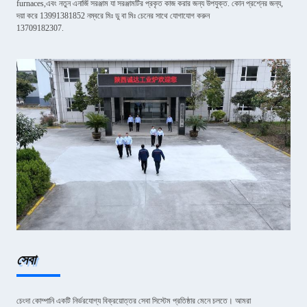
furnaces,এবং নতুন এনার্জি সরঞ্জাম যা সরঞ্জামটির প্রকৃত কাজ করার জন্য উপযুক্ত. কোন প্রশ্নের জন্য,
দয়া করে 13991381852 নম্বরে মিঃ ডু বা মিঃ চেনের সাথে যোগাযোগ করুন
13709182307.
সেবা
চেংদা কোম্পানি একটি নির্ভরযোগ্য বিক্রয়োত্তর সেবা সিস্টেম প্রতিষ্ঠার মেনে চলতে। আমরা