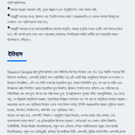
প্রতিশ্রুতিবদ্ধঃ
•
আমরা সরঞ্জাম সরবরাহ করি, খুচরা যন্ত্রাংশ এবং প্রযুক্তিগত সেবা প্রদান করি;
•
গ্যারান্টি সময়ের মধ্যে, উত্পাদন এবং ইনস্টলেশনের কারণে সরঞ্জামগুলির যে কোনও সমস্যা বিনামূল্যে
মেরামত এবং প্রতিস্থাপন করা হবে;
•
গ্যারান্টি সময়ের মধ্যে ব্যবহারকারীদের সমস্যা সম্মুখীন, আমরা 4 ঘন্টার মধ্যে একটি ফোন উত্তর দিতে
হবে, যদি আপনি দৃশ্য সেবা যেতে প্রয়োজন,আমাদের টেকনিক্যাল সার্ভিস কর্মীরা যত তাড়াতাড়ি সম্ভব
ঘটনাস্থলে পৌঁছাবে।.
ইতিহাস
Shaanxi Chengda শিল্প চুল্লি উত্পাদন কোং লিমিটেড বিশ্বের বিখ্যাত এবং Xi 'An প্রাচীন শহরের দীর্ঘ
ইতিহাস অবস্থিত, কোম্পানী 2003 সালে প্রতিষ্ঠিত হয়,এটি একটি উচ্চ-প্রযুক্তির উদ্যোগ যা গবেষণা ও
উন্নয়নে নিয়োজিত, এসি এবং ডিসি গলানোর বৈদ্যুতিক চুলা, ল্যাডল রিফাইনিং চুলা, সব ধরণের কঠিন এবং
বিপজ্জনক বর্জ্য নিষ্পত্তি করার বৈদ্যুতিক চুলা ডিজাইন, উত্পাদন, ইনস্টলেশন, কমিশন এবং পরিষেবা,বড়
টাইটানিয়াম খাদ খনি চুলা, বিশেষ খাদ পরিশোধক চুলা, ইলেক্ট্রোসলগ পুনরায় গলিত অ্যালুমিনিয়াম, নন-ফেরো
ধাতু, অ-স্ট্যান্ডার্ড ধাতুবিদ্যা সরঞ্জাম, স্বয়ংক্রিয় নিয়ন্ত্রণ ব্যবস্থা এবং সব ধরণের ধাতুবিদ্যা সহায়ক সরঞ্জাম।
কারখানার নকশা এবং প্রক্রিয়া বিন্যাস থেকে পণ্য বিকাশ পর্যন্ত ইপিসি প্রকল্পগুলির সাধারণ চুক্তির ক্ষমতা
রয়েছে, উৎপাদন, ইনস্টলেশন, কমিশনিং এবং প্রক্রিয়া সেবা।
বছরের পর বছর ধরে, কোম্পানি "বিজ্ঞান ও প্রযুক্তি দ্বারা উন্নয়ন, গুণমান দ্বারা বেঁচে থাকার, এবং
ব্যবস্থাপনা দ্বারা দক্ষতা" এর এন্টারপ্রাইজ উদ্দেশ্য অনুসরণ।নর্থওয়েস্ট নন-ফেরুস মেটাল ডিজাইন
ইনস্টিটিউট, সি'য়ান জিয়াটং বিশ্ববিদ্যালয়, স্কুল অব মেটালস, সি'য়ান আর্কিটেকচার অ্যান্ড টেকনোলজি
বিশ্ববিদ্যালয়, স্কুল অব মেটালুরজি, রাশিয়ান ইলেকট্রিক হিটিং কোম্পানি, ইন্ডিয়া গার্গদা স্টিল কোম্পানি,কঙ্গো