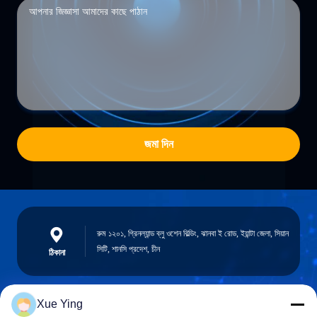
জমা দিন
রুম ১২০১, গ্রিনল্যান্ড ব্লু ওশেন বিল্ডিং, ঝানবা ই রোড, ইয়ান্টা জেলা, সিয়ান
সিটি, শানসি প্রদেশ, চীন
ঠিকানা
Xue Ying