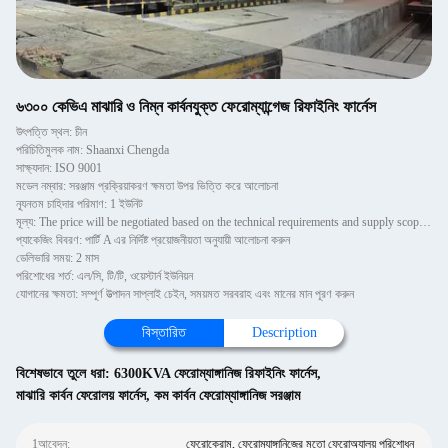
৬৩০০ কেভিএ মাঝারি ও নিম্ন কার্বনযুক্ত ফেরোম্যান্গেজ রিফাইনিং ফার্নেস
উৎপত্তি স্থল: চীন
পরিচিতিমুলক নাম: Shaanxi Chengda
সাক্ষ্যদান: ISO 9001
মডেল নম্বার: সরঞ্জাম প্রক্রিয়াকরণ ক্ষমতা উপর ভিত্তি করে আলোচনা
ন্যূনতম চাহিদার পরিমাণ: 1 ইউনিট
মূল্য: The price will be negotiated based on the technical requirements and supply scope of Party A
প্যাকেজিং বিবরণ: পার্টি A এর নির্দিষ্ট প্রয়োজনীয়তা অনুযায়ী আলোচনা করুন
ডেলিভারি সময়: 2 মাস
পরিশোধের শর্ত: এল/সি, টি/টি, ওয়েস্টার্ন ইউনিয়ন
যোগানের ক্ষমতা: সম্পূর্ণ উত্পাদন সাপ্লাই চেইন, সময়মত সরবরাহ এবং মানের মান পূরণ করুন
বিস্তারিত
Description
বিশেষভাবে তুলে ধরা:
6300KVA ফেরোম্যাঙ্গানিজ রিফাইনিং ফার্নেস
,
মাঝারি কার্বন ফেরোলয় ফার্নেস
,
কম কার্বন ফেরোম্যাঙ্গানিজ সরঞ্জাম
1আবেদন:
ফেরোক্রোম, ফেরোম্যাঙ্গানিজের মতো ফেরোঅ্যালয় পরিশোধন