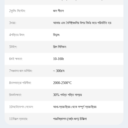
2কুলিং সিস্টেম:
জল শীতল
3খরচ:
আকার এবং বৈশিষ্ট্যগুলির উপর নির্ভর করে পরিবর্তিত হয়
4শক্তির উৎস:
বিদ্যুৎ
5টাইপ:
শিল্প সিলিকন
6মই ক্ষমতা:
10-160t
7সঞ্চালন জল ভলিউম:
~ 300t/ঘ
8তাপমাত্রা পরিসীমা:
2000-2500°C
9কর্মদক্ষতা:
30% পর্যন্ত শক্তি সাশ্রয়
10অটোমেশন লেভেল:
আধা-স্বয়ংক্রিয় থেকে সম্পূর্ণ স্বয়ংক্রিয়
11বিকল্প ব্যবহার:
পয়ঃনিষ্কাশন (বর্জ্য জল) চিকিত্সা