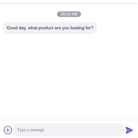
sxcd-gyl@163.com
E-mail
10:13 AM
Good day, what product are you looking for?
0086-29-88610364-88616691
ফোন
Shaanxi CHENGDA Industry Furnace MAKE
Co., Ltd.
Shaanxi CHENGDA Industry Furnace MAKE Co., Ltd.
সেরা দাম পান
Get a Quote